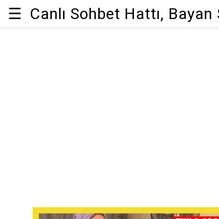
☰
Canlı Sohbet Hattı, Bayan 