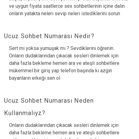
ve uygun fiyata saatlerce sex sohbetlerinin içine dalın
onların yatakta neleri sevip neleri istediklerini sorun
Ucuz Sohbet Numarası Nedir?
Sert mi yoksa yumuşak mı ? Sevdiklerini öğrenin.
Onların dudaklarından çıkacak sesleri dinlemek için
daha fazla bekleme hemen ara ve ateşli sohbetlere
mükemmel bir giriş yap telefon başında ki azgın
bayanların erkeği sen ol
Ucuz Sohbet Numarası Neden
Kullanmalıyz?
Onların dudaklarından çıkacak sesleri dinlemek için
daha fazla bekleme hemen ara ve ateşli sohbetlere