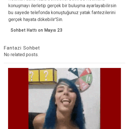
konuşmayı ilerletip gerçek bir buluşma ayarlayabilirsin
bu sayede telefonda konuştuğunuz yatak fantezilerini
gerçek hayata dökebilir'Sin.
Sohbet Hattı on Mayıs 23
Fantazi Sohbet
No related posts.