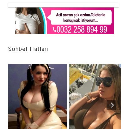
Sohbet Hatları