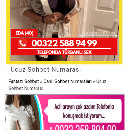
Ucuz Sohbet Numarası
Fantazi Sohbet
»
Canlı Sohbet Numaraları
»
Ucuz
Sohbet Numarası