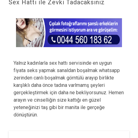
Sex Hattı ile Zevki Tadacaksınız
Yalnız kadınlarla sex hattı servisinde en uygun
fiyata seks yapmak sanaldan boşalmak whatsapp
zerinden canlı boşalmak görntülü arayıp birlikte
karşlıklı daha önce tadına varlmamş şeyleri
gerçekleştirmek için daha ne bekliyorsunuz. Hemen
arayın ve cinselliğin size kattığı en güzel
yeteneğinizi taş gibi bir manita ile gerçeğe
dönüştürün.