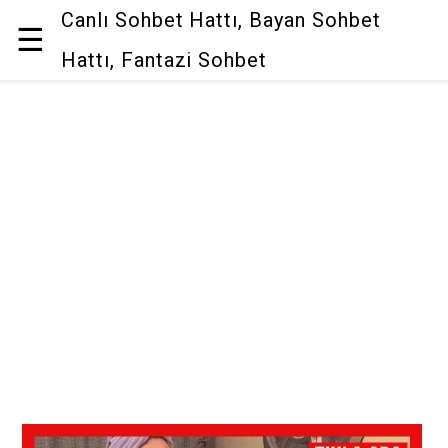
Canlı Sohbet Hattı, Bayan Sohbet
☰
Hattı, Fantazi Sohbet