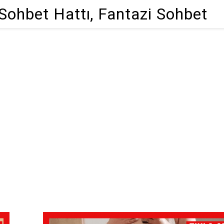
Sohbet Hattı, Fantazi Sohbet