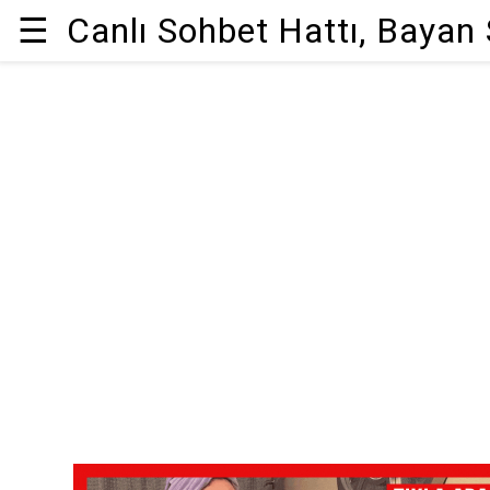
☰
Canlı Sohbet Hattı, Bayan 